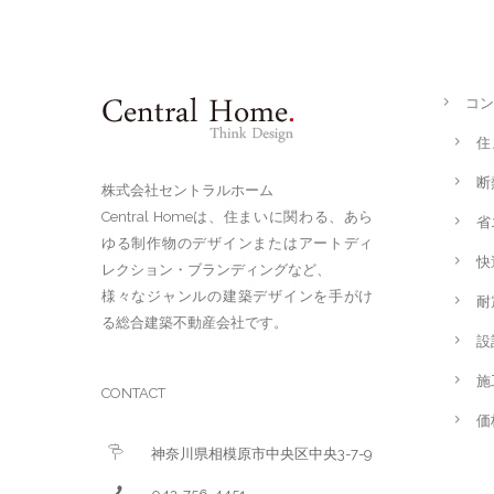
コン
住
断
株式会社セントラルホーム
Central Homeは、住まいに関わる、あら
省
ゆる制作物のデザインまたはアートディ
快
レクション・ブランディングなど、
様々なジャンルの建築デザインを手がけ
耐
る総合建築不動産会社です。
設
施
CONTACT
価
神奈川県相模原市中央区中央3-7-9