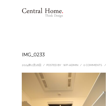
IMG_0233
2024年2月16日
/
POSTED BY : WP-ADMIN
/
0 COMMENTS
/