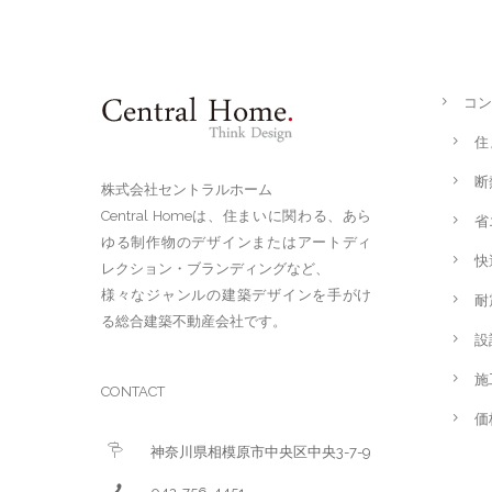
コン
住
断
株式会社セントラルホーム
Central Homeは、住まいに関わる、あら
省
ゆる制作物のデザインまたはアートディ
快
レクション・ブランディングなど、
様々なジャンルの建築デザインを手がけ
耐
る総合建築不動産会社です。
設
施
CONTACT
価
神奈川県相模原市中央区中央3-7-9