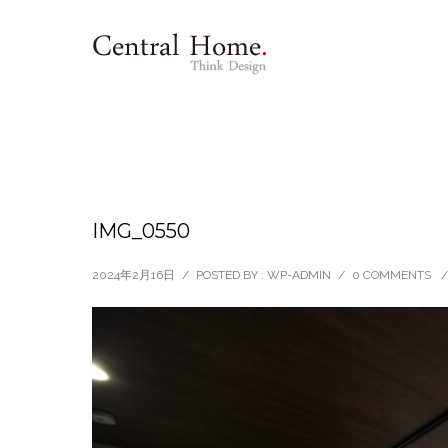
IMG_0550
2024年2月16日
/
POSTED BY : WP-ADMIN
/
0 COMMENTS
/