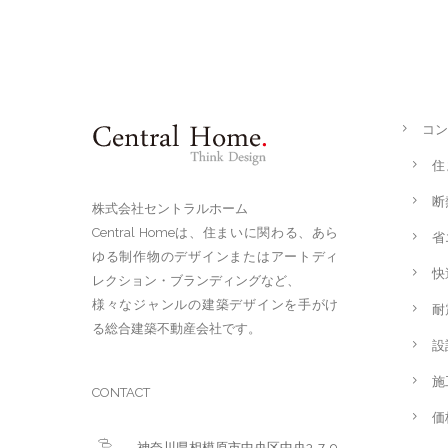
コン
住
断
株式会社セントラルホーム
Central Homeは、住まいに関わる、あら
省
ゆる制作物のデザインまたはアートディ
快
レクション・ブランディングなど、
様々なジャンルの建築デザインを手がけ
耐
る総合建築不動産会社です。
設
施
CONTACT
価
神奈川県相模原市中央区中央3-7-9