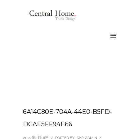
6A14C80E-704A-44E0-B5FD-
DCAE5FF94E66
2024年2月16日
/
POSTED BY : WP-ADMIN
/