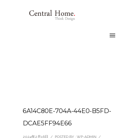
6A14C80E-704A-44E0-B5FD-
DCAE5FF94E66
2024年2月16日
/
POSTED BY : WP-ADMIN
/