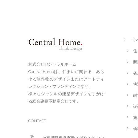
コン
住
断
株式会社セントラルホーム
Central Homeは、住まいに関わる、あら
省
ゆる制作物のデザインまたはアートディ
快
レクション・ブランディングなど、
様々なジャンルの建築デザインを手がけ
耐
る総合建築不動産会社です。
設
施
CONTACT
価
神奈川県相模原市中央区中央3-7-9