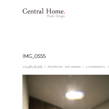
IMG_0555
2024年2月16日
/
POSTED BY : WP-ADMIN
/
0 COMMENTS
/