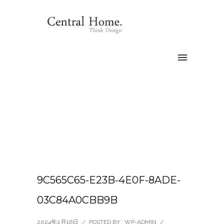
9C565C65-E23B-4E0F-8ADE-
03C84A0CBB9B
2024年2月16日
/
POSTED BY : WP-ADMIN
/