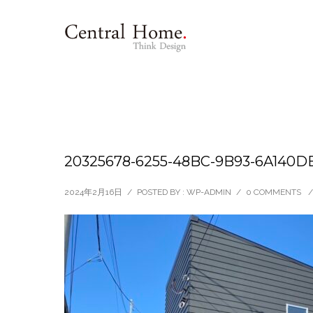
20325678-6255-48BC-9B93-6A140D
2024年2月16日
/
POSTED BY : WP-ADMIN
/
0 COMMENTS
/