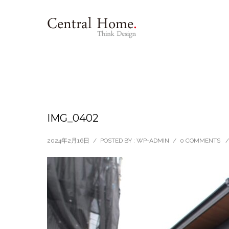
IMG_0402
2024年2月16日
/
POSTED BY : WP-ADMIN
/
0 COMMENTS
/