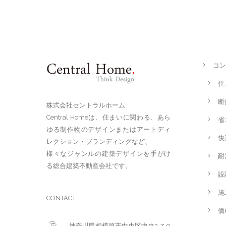
コン
住
断
株式会社セントラルホーム
Central Homeは、住まいに関わる、あら
省
ゆる制作物のデザインまたはアートディ
快
レクション・ブランディングなど、
様々なジャンルの建築デザインを手がけ
耐
る総合建築不動産会社です。
設
施
CONTACT
価
神奈川県相模原市中央区中央3-7-9